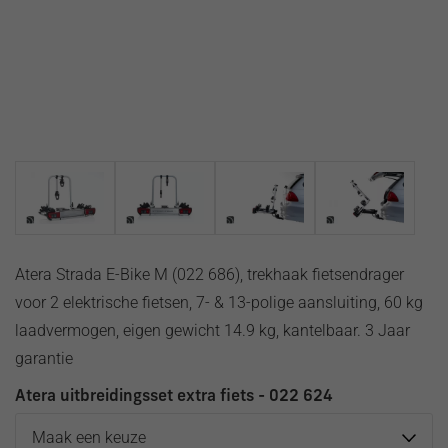
Saab
Seat
Seres
Skoda
Smart
SsangYong
Subaru
Suzuki
Tesla
Toyota
Volkswagen
Atera Strada E-Bike M (022 686), trekhaak fietsendrager
Volvo
VOYAH
voor 2 elektrische fietsen, 7- & 13-polige aansluiting, 60 kg
Zeekr
laadvermogen, eigen gewicht 14.9 kg, kantelbaar. 3 Jaar
Universele
garantie
dakdragers
Dakdrager
Atera uitbreidingsset extra fiets - 022 624
accessoires