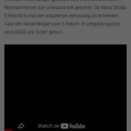
Normale fietsen zijn uiteraard ook geschikt. De Atera Strada
E-Bike M is met een adapterset eenvoudig uit te breiden
naar een fietsendrager voor 3 fietsen. In vergelijkingstest
door ADAC als 'Goed' getest.