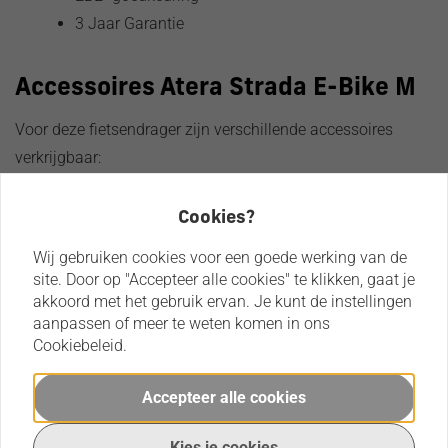
3 Jaar Garantie
Accessoires Atera Strada E-Bike M
Voor deze fietsendrager zijn verschillende accessoires
verkrijgbaar:
Uitbreidingsset 3e fiets:
met een uitbreidingsset er
voor kan zorgen dat de fietsendrager 3 fietsen kan
Cookies?
vervoeren. Het maximaal draagvermogen van de
Wij gebruiken cookies voor een goede werking van de
uitbreiding is 17 kg en eenvoudig aan de
site. Door op "Accepteer alle cookies" te klikken, gaat je
standaard drager te monteren. De extra fietsgoot
akkoord met het gebruik ervan. Je kunt de instellingen
aanpassen of meer te weten komen in ons
wordt geleverd met een dubbele frameklem, u
Cookiebeleid.
maakt de 4e fiets dan ook vast aan het frame van
de 3e fiets.
Accepteer alle cookies
Oprijgoot:
Met de Atera oprijgoot kunt u de fietsen
simpelweg op de fietsendrager rijden. Vooral
Kies je cookies