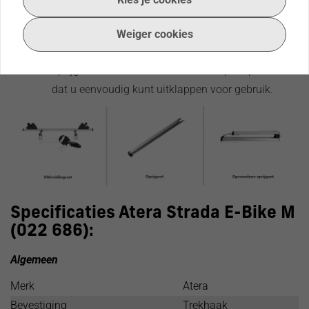
handing wanneer u elektrische fietsen wilt
vervoeren.
Weiger cookies
Opvouwbare oprijgoot:
Met de opvouwbare
oprijgoot van Atera heeft u een compact pakket
dat u eenvoudig kunt uitklappen voor gebruik.
Specificaties Atera Strada E-Bike M
(022 686):
Algemeen
Merk
Atera
Bevestiging
Trekhaak