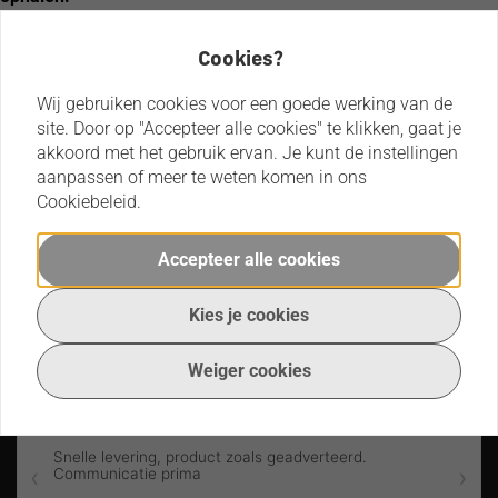
Dacia
TwinnyLoad
3 fietsen
Daihatsu
Uebler
Fietsendrager
Dodge
Yakima
Cookies?
4 fietsen
DFSK
Fietsendrager
Wij gebruiken cookies voor een goede werking van de
DS
inklapbaar
site. Door op "Accepteer alle cookies" te klikken, gaat je
Automobiles
akkoord met het gebruik ervan. Je kunt de instellingen
Fiat
aanpassen of meer te weten komen in ons
Ford
Cookiebeleid.
Genesis
Normaal dak
Geïntegreerde railing
Honda
Hongqi
Accepteer alle cookies
Hyundai
Infiniti
Gratis verzending
Kies je cookies
JAECOO
Binnen Nederland!
Reviews
Jaguar
Weiger cookies
Jeep
KGM
Kia
Lancia
Land