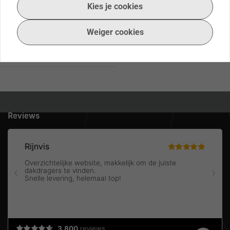
Rover
Kies je cookies
Bestellen
Leapmotor
Lexus
Weiger cookies
Lynk
Binnen 1 tot 3 werkdagen
&
aan huis geleverd!
Co
Mazda
Mercedes-
Gratis verzending
Benz
Binnen Nederland!
MG
Reviews
Mini
Mitsubishi
Nissan
Omoda
Opel
Peugeot
Polestar
Porsche
RAM
Renault